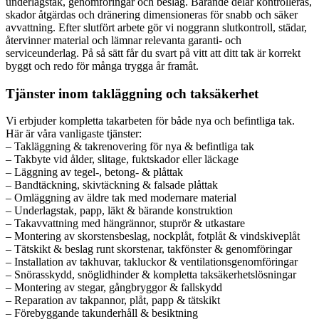
underlagstak, genomföringar och beslag. Bärande delar kontrolleras,
skador åtgärdas och dränering dimensioneras för snabb och säker
avvattning. Efter slutfört arbete gör vi noggrann slutkontroll, städar,
återvinner material och lämnar relevanta garanti- och
serviceunderlag. På så sätt får du svart på vitt att ditt tak är korrekt
byggt och redo för många trygga år framåt.
Tjänster inom takläggning och taksäkerhet
Vi erbjuder kompletta takarbeten för både nya och befintliga tak.
Här är våra vanligaste tjänster:
– Takläggning & takrenovering för nya & befintliga tak
– Takbyte vid ålder, slitage, fuktskador eller läckage
– Läggning av tegel-, betong- & plåttak
– Bandtäckning, skivtäckning & falsade plåttak
– Omläggning av äldre tak med modernare material
– Underlagstak, papp, läkt & bärande konstruktion
– Takavvattning med hängrännor, stuprör & utkastare
– Montering av skorstensbeslag, nockplåt, fotplåt & vindskiveplåt
– Tätskikt & beslag runt skorstenar, takfönster & genomföringar
– Installation av takhuvar, takluckor & ventilationsgenomföringar
– Snörasskydd, snöglidhinder & kompletta taksäkerhetslösningar
– Montering av stegar, gångbryggor & fallskydd
– Reparation av takpannor, plåt, papp & tätskikt
– Förebyggande takunderhåll & besiktning