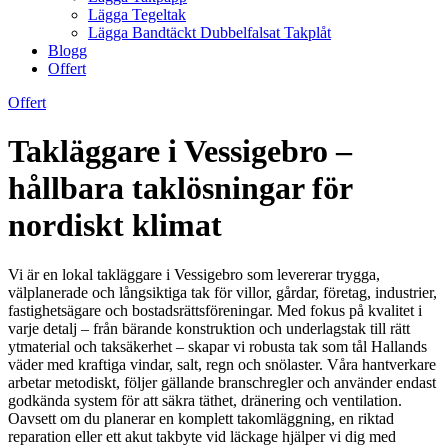
Lägga Tegeltak
Lägga Bandtäckt Dubbelfalsat Takplåt
Blogg
Offert
Offert
Takläggare i Vessigebro –
hållbara taklösningar för
nordiskt klimat
Vi är en lokal takläggare i Vessigebro som levererar trygga,
välplanerade och långsiktiga tak för villor, gårdar, företag, industrier,
fastighetsägare och bostadsrättsföreningar. Med fokus på kvalitet i
varje detalj – från bärande konstruktion och underlagstak till rätt
ytmaterial och taksäkerhet – skapar vi robusta tak som tål Hallands
väder med kraftiga vindar, salt, regn och snölaster. Våra hantverkare
arbetar metodiskt, följer gällande branschregler och använder endast
godkända system för att säkra täthet, dränering och ventilation.
Oavsett om du planerar en komplett takomläggning, en riktad
reparation eller ett akut takbyte vid läckage hjälper vi dig med