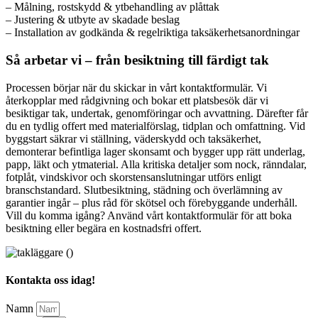
– Målning, rostskydd & ytbehandling av plåttak
– Justering & utbyte av skadade beslag
– Installation av godkända & regelriktiga taksäkerhetsanordningar
Så arbetar vi – från besiktning till färdigt tak
Processen börjar när du skickar in vårt kontaktformulär. Vi
återkopplar med rådgivning och bokar ett platsbesök där vi
besiktigar tak, undertak, genomföringar och avvattning. Därefter får
du en tydlig offert med materialförslag, tidplan och omfattning. Vid
byggstart säkrar vi ställning, väderskydd och taksäkerhet,
demonterar befintliga lager skonsamt och bygger upp rätt underlag,
papp, läkt och ytmaterial. Alla kritiska detaljer som nock, ränndalar,
fotplåt, vindskivor och skorstensanslutningar utförs enligt
branschstandard. Slutbesiktning, städning och överlämning av
garantier ingår – plus råd för skötsel och förebyggande underhåll.
Vill du komma igång? Använd vårt kontaktformulär för att boka
besiktning eller begära en kostnadsfri offert.
Kontakta oss idag!
Namn