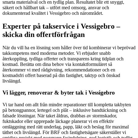
smarta materialval och en tydlig plan. Resultatet blir ett snyggt,
säkert och hållbart tak – utfört med omsorg, ansvar och
dokumenterad kvalitet i Vessigebro och närområdet.
Experter på takservice i Vessigebro –
skicka din offertförfrågan
När du vill ha en lösning som håller över tid kombinerar vi beprövad
takkompetens med moderna metoder. Vi erbjuder snabb
återkoppling, tydliga offerter och transparens kring tidplan och
kostnad. Berätta om dina behov via kontaktformuläret så
återkommer vi med rådgivning, rekommendationer och en
kostnadsfri offert baserad på din fastighet, taktyp och önskad
livslängd.
Vi lägger, renoverar & byter tak i Vessigebro
Vi tar hand om allt från mindre reparationer till kompletta takbyten
på betongpannor, lertegel och plåt – inklusive bandtäckning och
falsade lösningar. När taket åldras, drabbas av stormskador,
fuktskador eller upprepade läckage planerar vi en effektiv
omläggning med rätt underlag, papp, läkt och beslag för maximal
täthet och livslängd. För BRF och fastighetsägare säkerställer vi
smidiga projekt med noggrann fasindelning, god logistik och tydlig