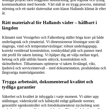
kommunikation med boende. Vårt mål är en trygg process, minimal
störning och ett starkt slutresultat som klarar Hallands klimat år efter
år.
Rätt materialval för Hallands väder – hållbart i
längden
Klimatet runt Vessigebro och Falkenberg ställer höga krav på både
underlagstak och ytmaterial. Vi dimensionerar lösningar som tål
slagregn, vind och temperaturväxlingar: robust underlagspapp,
korrekt ventilerad konstruktion, rostskyddad plåt och pannor med
rätt profil för takets lutning. Vi hjälper dig att välja mellan tegel,
betong och plåt utifrån husets uttryck, konstruktion och
skötselbehov. Tillsammans optimerar vi takets livslängd, vikt,
ljudnivå och serviceintervall – med dokumentation, produktdata och
långvariga materialgarantier.
Trygga arbetssätt, dokumenterad kvalitet och
tydliga garantier
Säkerhet och kvalitet är inbyggda i varje moment. Vi sätter upp
ställningar, väderskydd och fallskydd enligt gällande normer,
genomför egenkontroller och fotodokumenterar nyckelsteg som