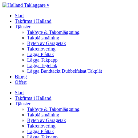
Skip
to
Start
content
Takfirma i Halland
Tjänster
Takbyte & Takomläggning
Takplåtsmålning
Byten av Garagetak
Takrenovering
Lägga Plåttak
Lägga Takpapp
Lägga Tegeltak
Lägga Bandtäckt Dubbelfalsat Takplåt
Blogg
Offert
Start
Takfirma i Halland
Tjänster
Takbyte & Takomläggning
Takplåtsmålning
Byten av Garagetak
Takrenovering
Lägga Plåttak
Lägga Takpapp