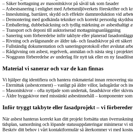
– Säker borttagning av masonitskivor på såväl tak som fasader
– Asbestsanering i enlighet med Arbetsmiljöverkets föreskrifter och k
– Inneslutning, barriärer, skydd och effektiv dammreduktion vid arbet
– Demontering med godkända tekniker och korrekt personlig skyddsu
– Emballering, dubbelsäckning och tydlig märkning av asbesthaltigt a
– Transport och deponi till auktoriserad mottagningsanläggning
– Sanering som förberedelse inför takbyte eller planerad fasadomlägg
– Rivning och avlägsnande av äldre tak- och fasadskivor på ett säkert 
– Fullständig dokumentation och saneringsprotokoll efter avslutat arb
– Rådgivning om asbest, regelverk, anmälan och nästa steg i projektet
– Noggrann förberedelse av underlag för nytt tak eller en ny fasadlös
Material vi sanerar och var de kan finnas
Vi hjälper dig identifiera och hantera riskmaterial innan renovering sta
– Eternittak (asbestcement) – vanligt på äldre villor, ladugårdar och i
– Masonitskivor – ofta nyttjade som undertak, fasadskivor eller skivma
– Äldre byggskivor med misstänkt asbestinnehåll – komponenter som
Inför tryggt takbyte eller fasadprojekt – vi förberede
När asbest hanteras korrekt kan ditt projekt fortsätta utan överraskning
tidsplan, samordning och löpande statusuppdateringar minimerar vi stil
Beskriv ditt behov i vårt kontaktformulär så återkommer vi med kostna