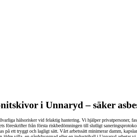
nitskivor i Unnaryd – säker asbe
varliga hälsorisker vid felaktig hantering. Vi hjälper privatpersoner, fa
s föreskrifter från första riskbedömningen till slutligt saneringsprot
bytas på ett tryggt och lagligt sätt. Vårt arbetssätt minimerar damm, kapsla
n äldre villa, en gårdsbyggnad eller en industrihall i Unnaryd arbetar vi