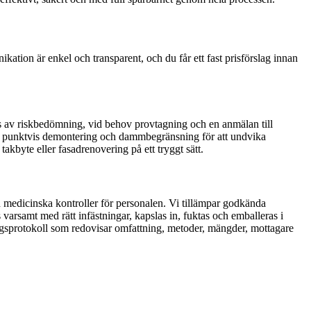
ikation är enkel och transparent, och du får ett fast prisförslag innan
ås av riskbedömning, vid behov provtagning och en anmälan till
od, punktvis demontering och dammbegränsning för att undvika
akbyte eller fasadrenovering på ett tryggt sätt.
h medicinska kontroller för personalen. Vi tillämpar godkända
varsamt med rätt infästningar, kapslas in, fuktas och emballeras i
ingsprotokoll som redovisar omfattning, metoder, mängder, mottagare