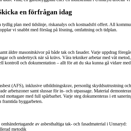
kicka en förfrågan idag
 tydlig plan med tidslinje, riskanalys och kostnadsfri offert. All kommun
rkopplar vi snabbt med förslag på lösning, omfattning och tidplan.
 samt äldre masonitskivor på både tak och fasader. Varje uppdrag föreg
rningar och undertryck när så krävs. Våra tekniker arbetar med våt met
l kontroll och dokumentation – allt för att du ska kunna gå vidare med t
 asbest (AFS), inklusive utbildningskrav, personlig skyddsutrustning oc
ade arbetszoner samt slussar för in- och utpassage. Material demonteras 
änd mottagare med full spårbarhet. Varje steg dokumenteras i ett saner
ch framtida byggarbeten.
h omhändertagande av asbesthaltiga tak- och fasadmaterial i Unnaryd:
llerad metodik