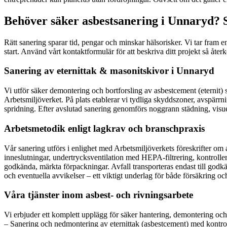
Behöver säker asbestsanering i Unnaryd? S
Rätt sanering sparar tid, pengar och minskar hälsorisker. Vi tar fram en
start. Använd vårt kontaktformulär för att beskriva ditt projekt så åte
Sanering av eternittak & masonitskivor i Unnaryd
Vi utför säker demontering och bortforsling av asbestcement (eternit)
Arbetsmiljöverket. På plats etablerar vi tydliga skyddszoner, avspär
spridning. Efter avslutad sanering genomförs noggrann städning, visuel
Arbetsmetodik enligt lagkrav och branschpraxis
Vår sanering utförs i enlighet med Arbetsmiljöverkets föreskrifter om
inneslutningar, undertrycksventilation med HEPA-filtrering, kontroller
godkända, märkta förpackningar. Avfall transporteras endast till godk
och eventuella avvikelser – ett viktigt underlag för både försäkring o
Våra tjänster inom asbest- och rivningsarbete
Vi erbjuder ett komplett upplägg för säker hantering, demontering oc
– Sanering och nedmontering av eternittak (asbestcement) med kontro