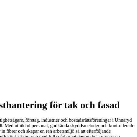
sthantering för tak och fasad
stighetsägare, företag, industrier och bostadsrättsföreningar i Unnaryd
okoll. Med utbildad personal, godkända skyddsmetoder och kontrollerade
r in fibrer och skapar en ren arbetsmiljö så att efterföljande
 effektivt, säkert och med full spårbarhet genom hela processen.