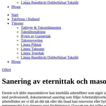
Lägga Bandtäckt Dubbelfalsat Takplåt
Blogg
Start
Takfirma i Halland
Tjänster
Takbyte & Takomläggning
Takplåtsmålning
Byten av Garagetak
Takrenovering
Lägga Plåttak
Lägga Takpapp
Lägga Tegeltak
Lägga Bandtäckt Dubbelfalsat Takplåt
Blogg
Offert
Sanering av eternittak och maso
Eternit och äldre masonitskivor kan innehålla asbestfibrer som utgör all
med professionell, dokumenterad sanering som följer Arbetsmiljöverket
arbetsflöden ser vi till att ditt tak eller din fasad kan renoveras eller 
entreprenader kan planeras utan fördröjningar. Oavsett om det gäller e