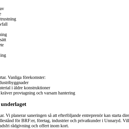
rav
e
trustning
vfall
ning
sätt
ete
ning
rtar. Vanliga förekomster:
ndustribyggnader
terial i äldre konstruktioner
 kräver provtagning och varsam hantering
r underlaget
ar. Vi planerar saneringen så att efterföljande entreprenör kan starta di
lestånd för BRF:er, företag, industrier och privatkunder i Unnaryd. Vil
dsfri rådgivning och offert inom kort.