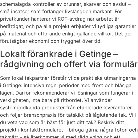
schemalagda kontroller av brunnar, skarvar och avslut –
små insatser som förlänger livslängden markant. För
privatkunder hanterar vi ROT-avdrag när arbetet är
berättigat, och på alla projekt erbjuder vi tydliga garantier
på material och utförande enligt gällande villkor. Det ger
förutsägbar ekonomi och trygghet över tid.
Lokalt förankrade i Getinge –
rådgivning och offert via formulär
Som lokal takpartner förstår vi de praktiska utmaningarna
i Getinge: intensiva regn, perioder med frost och blåsiga
lägen. Därför rekommenderar vi lösningar som fungerar i
verkligheten, inte bara på ritbordet. Vi använder
systemgodkända produkter från etablerade leverantörer
och följer branschpraxis för tätskikt på låglutande tak. Vill
du veta vad som är bäst för just ditt tak? Beskriv ditt
projekt i kontaktformuläret – bifoga gärna några foton och
takmått – så återkommer vi med rådgivning och ett