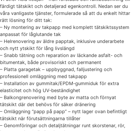
färdigt tätskikt och detaljerad egenkontroll. Nedan ser du
våra vanligaste tjänster, formulerade så att du enkelt hittar
rätt lösning för ditt tak:
– Ny montering av takpapp med komplett tätskiktssystem
anpassat för låglutande tak
– Helrenovering av äldre papptak, inklusive underarbete
och nytt ytskikt för lång livslängd
– Snabb tätning och reparation av läckande asfalt- och
bitumentak, både provisoriskt och permanent
– Platta garagetak – uppbyggnad, falljustering och
professionell omläggning med takpapp
– Installation av gummitak/EPDM-gummiduk för extra
elasticitet och hög UV-beständighet
– Balkongrenovering med byte av matta och förnyat
tätskikt där det behövs för säker dränering
– Omläggning “papp på papp” – nytt lager ovan befintligt
tätskikt när förutsättningarna tillåter
– Genomföringar och detaljtätningar runt skorstenar, rör,