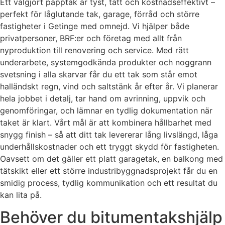
Ett välgjort papptak är tyst, tätt och kostnadseffektivt –
perfekt för låglutande tak, garage, förråd och större
fastigheter i Getinge med omnejd. Vi hjälper både
privatpersoner, BRF:er och företag med allt från
nyproduktion till renovering och service. Med rätt
underarbete, systemgodkända produkter och noggrann
svetsning i alla skarvar får du ett tak som står emot
halländskt regn, vind och saltstänk år efter år. Vi planerar
hela jobbet i detalj, tar hand om avrinning, uppvik och
genomföringar, och lämnar en tydlig dokumentation när
taket är klart. Vårt mål är att kombinera hållbarhet med
snygg finish – så att ditt tak levererar lång livslängd, låga
underhållskostnader och ett tryggt skydd för fastigheten.
Oavsett om det gäller ett platt garagetak, en balkong med
tätskikt eller ett större industribyggnadsprojekt får du en
smidig process, tydlig kommunikation och ett resultat du
kan lita på.
Behöver du bitumentakshjälp