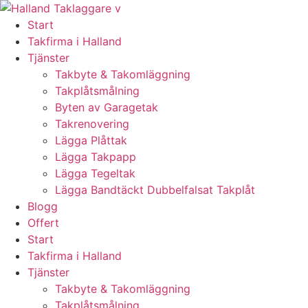
Skip
to
Start
content
Takfirma i Halland
Tjänster
Takbyte & Takomläggning
Takplåtsmålning
Byten av Garagetak
Takrenovering
Lägga Plåttak
Lägga Takpapp
Lägga Tegeltak
Lägga Bandtäckt Dubbelfalsat Takplåt
Blogg
Offert
Start
Takfirma i Halland
Tjänster
Takbyte & Takomläggning
Takplåtsmålning