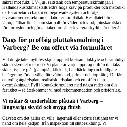
säkrar mot fukt, UV-ljus, saltstänk och temperaturskiftningar. I
Hallands kustklimat ställs extra höga krav på produkter och metodik;
därför arbetar vi bara med beprövade system och följer
leverantörernas rekommendationer för plåttak. Resultatet blir en
jämn, hållbar finish som står pall för väder och vind, minskar risken
för korrosion och gör att taket fortsätter leverera skydd – år efter år.
Dags för proffsig plåttaksmålning i
Varberg? Be om offert via formuläret
Vill du ge taket nytt liv, skjuta upp ett kostsamt takbyte och samtidigt
stärka skyddet mot rost? Vi planerar varje uppdrag utifrån ditt taks
skick, typ av plåt (pannplåt, klicktak, bandtäckning) och tidigare
beläggning för att välja rätt tvättmetod, primer och toppfärg. Du får
en tydlig åtgärdsplan, realistisk tidsplan och en offert utan
överraskningar. Fyll i kontaktformuläret med några rader om din
fastighet – så återkommer vi med rekommendation och prisförslag.
Vi målar & underhåller plåttak i Varberg –
långvarigt skydd och snygg finish
Oavsett om det gäller en villa, lagerhall eller större fastighet tar vi
hand om hela kedjan, från inspektion till slutbesiktning. Vi