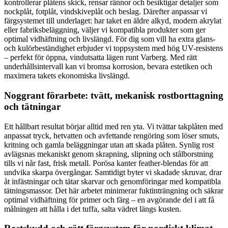
kontrollerar plåtens skick, rensar rännor och besiktigar detaljer som
nockplåt, fotplåt, vindskiveplåt och beslag. Därefter anpassar vi
färgsystemet till underlaget: har taket en äldre alkyd, modern akrylat
eller fabriksbeläggning, väljer vi kompatibla produkter som ger
optimal vidhäftning och livslängd. För dig som vill ha extra glans-
och kulörbeständighet erbjuder vi toppsystem med hög UV-resistens
– perfekt för öppna, vindutsatta lägen runt Varberg. Med rätt
underhållsintervall kan vi bromsa korrosion, bevara estetiken och
maximera takets ekonomiska livslängd.
Noggrant förarbete: tvätt, mekanisk rostborttagning
och tätningar
Ett hållbart resultat börjar alltid med ren yta. Vi tvättar takplåten med
anpassat tryck, hetvatten och avfettande rengöring som löser smuts,
kritning och gamla beläggningar utan att skada plåten. Synlig rost
avlägsnas mekaniskt genom skrapning, slipning och stålborstning
tills vi når fast, frisk metall. Porösa kanter feather-blendas för att
undvika skarpa övergångar. Samtidigt byter vi skadade skruvar, drar
åt infästningar och tätar skarvar och genomföringar med kompatibla
tätningsmassor. Det här arbetet minimerar fuktinträngning och säkrar
optimal vidhäftning för primer och färg – en avgörande del i att få
målningen att hålla i det tuffa, salta vädret längs kusten.