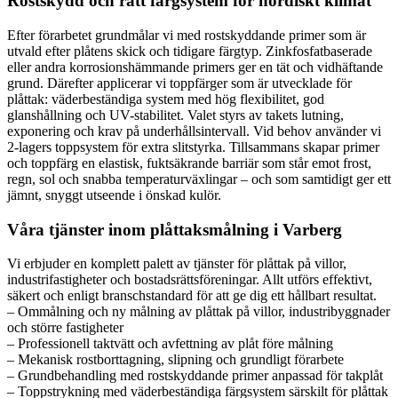
Rostskydd och rätt färgsystem för nordiskt klimat
Efter förarbetet grundmålar vi med rostskyddande primer som är
utvald efter plåtens skick och tidigare färgtyp. Zinkfosfatbaserade
eller andra korrosionshämmande primers ger en tät och vidhäftande
grund. Därefter applicerar vi toppfärger som är utvecklade för
plåttak: väderbeständiga system med hög flexibilitet, god
glanshållning och UV-stabilitet. Valet styrs av takets lutning,
exponering och krav på underhållsintervall. Vid behov använder vi
2‑lagers toppsystem för extra slitstyrka. Tillsammans skapar primer
och toppfärg en elastisk, fuktsäkrande barriär som står emot frost,
regn, sol och snabba temperaturväxlingar – och som samtidigt ger ett
jämnt, snyggt utseende i önskad kulör.
Våra tjänster inom plåttaksmålning i Varberg
Vi erbjuder en komplett palett av tjänster för plåttak på villor,
industrifastigheter och bostadsrättsföreningar. Allt utförs effektivt,
säkert och enligt branschstandard för att ge dig ett hållbart resultat.
– Ommålning och ny målning av plåttak på villor, industribyggnader
och större fastigheter
– Professionell taktvätt och avfettning av plåt före målning
– Mekanisk rostborttagning, slipning och grundligt förarbete
– Grundbehandling med rostskyddande primer anpassad för takplåt
– Toppstrykning med väderbeständiga färgsystem särskilt för plåttak