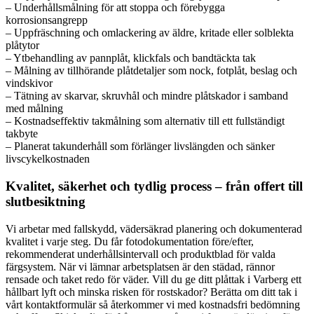
– Underhållsmålning för att stoppa och förebygga
korrosionsangrepp
– Uppfräschning och omlackering av äldre, kritade eller solblekta
plåtytor
– Ytbehandling av pannplåt, klickfals och bandtäckta tak
– Målning av tillhörande plåtdetaljer som nock, fotplåt, beslag och
vindskivor
– Tätning av skarvar, skruvhål och mindre plåtskador i samband
med målning
– Kostnadseffektiv takmålning som alternativ till ett fullständigt
takbyte
– Planerat takunderhåll som förlänger livslängden och sänker
livscykelkostnaden
Kvalitet, säkerhet och tydlig process – från offert till
slutbesiktning
Vi arbetar med fallskydd, vädersäkrad planering och dokumenterad
kvalitet i varje steg. Du får fotodokumentation före/efter,
rekommenderat underhållsintervall och produktblad för valda
färgsystem. När vi lämnar arbetsplatsen är den städad, rännor
rensade och taket redo för väder. Vill du ge ditt plåttak i Varberg ett
hållbart lyft och minska risken för rostskador? Berätta om ditt tak i
vårt kontaktformulär så återkommer vi med kostnadsfri bedömning