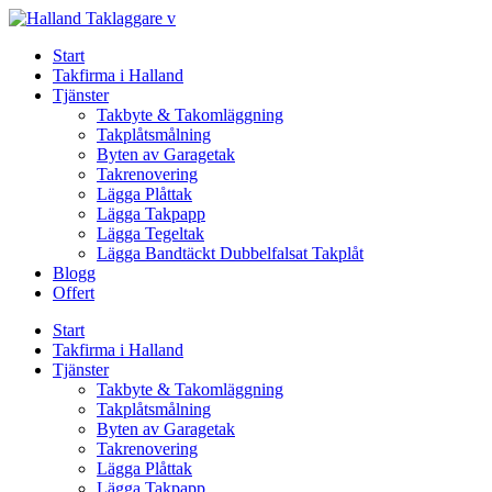
Skip
to
Start
content
Takfirma i Halland
Tjänster
Takbyte & Takomläggning
Takplåtsmålning
Byten av Garagetak
Takrenovering
Lägga Plåttak
Lägga Takpapp
Lägga Tegeltak
Lägga Bandtäckt Dubbelfalsat Takplåt
Blogg
Offert
Start
Takfirma i Halland
Tjänster
Takbyte & Takomläggning
Takplåtsmålning
Byten av Garagetak
Takrenovering
Lägga Plåttak
Lägga Takpapp