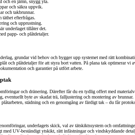
d och en jämn, snygg yta.
appar och säkra uppvik.
lar och takbrunnar.
täthet efterfrågas.
ering och upprustning.
 underlaget tillåter det.
ed papp- och plåtdetaljer.
bilt underlag, grundar vid behov och bygger upp systemet med rätt kombi
åt och plåtdetaljer för att styra bort vatten. På plana tak optimerar vi a
dokumentation och garantier på utfört arbete.
pptak
enomföringar och dränering. Därefter får du en tydlig offert med mater
g, eventuellt byte av skadat trä, falljustering och montering av brunnar.
ed plåtarbeten, städning och en genomgång av färdigt tak – du får protok
enomföringar, underlagets skick, val av tätskiktssystem och omfattninge
t med UV-beständigt ytskikt, rätt infästningar och vindskyddande detalje