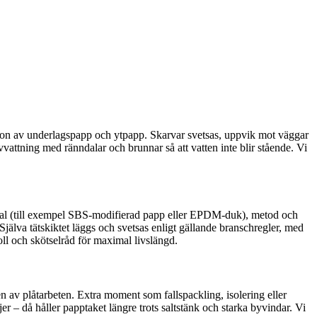
nation av underlagspapp och ytpapp. Skarvar svetsas, uppvik mot väggar
vvattning med ränndalar och brunnar så att vatten inte blir stående. Vi
ialval (till exempel SBS-modifierad papp eller EPDM-duk), metod och
 Själva tätskiktet läggs och svetsas enligt gällande branschregler, med
oll och skötselråd för maximal livslängd.
n av plåtarbeten. Extra moment som fallspackling, isolering eller
r – då håller papptaket längre trots saltstänk och starka byvindar. Vi