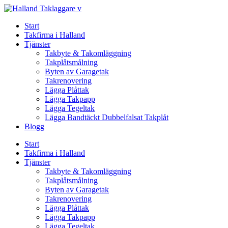
Skip
to
Start
content
Takfirma i Halland
Tjänster
Takbyte & Takomläggning
Takplåtsmålning
Byten av Garagetak
Takrenovering
Lägga Plåttak
Lägga Takpapp
Lägga Tegeltak
Lägga Bandtäckt Dubbelfalsat Takplåt
Blogg
Start
Takfirma i Halland
Tjänster
Takbyte & Takomläggning
Takplåtsmålning
Byten av Garagetak
Takrenovering
Lägga Plåttak
Lägga Takpapp
Lägga Tegeltak