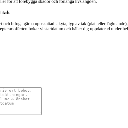
ler för att förebygga skador och förlänga livslängden.
t tak
 och bifoga gärna uppskattad takyta, typ av tak (platt eller låglutande
ccepterar offerten bokar vi startdatum och håller dig uppdaterad under he