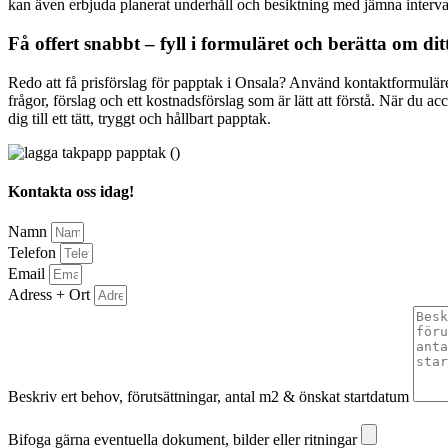
kan även erbjuda planerat underhåll och besiktning med jämna interval
Få offert snabbt – fyll i formuläret och berätta om dit
Redo att få prisförslag för papptak i Onsala? Använd kontaktformuläret
frågor, förslag och ett kostnadsförslag som är lätt att förstå. När du a
dig till ett tätt, tryggt och hållbart papptak.
Kontakta oss idag!
Namn
Telefon
Email
Adress + Ort
Beskriv ert behov, förutsättningar, antal m2 & önskat startdatum
Bifoga gärna eventuella dokument, bilder eller ritningar
Bifoga gärna eventuella dokument, bilder eller ritningar