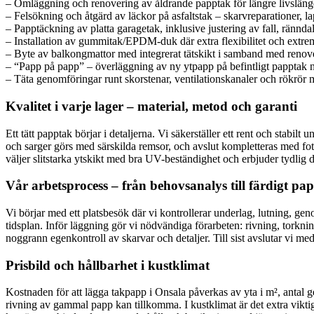
– Omläggning och renovering av åldrande papptak för längre livsläng
– Felsökning och åtgärd av läckor på asfaltstak – skarvreparationer, l
– Papptäckning av platta garagetak, inklusive justering av fall, rännda
– Installation av gummitak/EPDM-duk där extra flexibilitet och extrem 
– Byte av balkongmattor med integrerat tätskikt i samband med renov
– “Papp på papp” – överläggning av ny ytpapp på befintligt papptak när
– Täta genomföringar runt skorstenar, ventilationskanaler och rökrör m
Kvalitet i varje lager – material, metod och garanti
Ett tätt papptak börjar i detaljerna. Vi säkerställer ett rent och sta
och sarger görs med särskilda remsor, och avslut kompletteras med fotpl
väljer slitstarka ytskikt med bra UV-beständighet och erbjuder tydlig 
Vår arbetsprocess – från behovsanalys till färdigt pa
Vi börjar med ett platsbesök där vi kontrollerar underlag, lutning, g
tidsplan. Inför läggning gör vi nödvändiga förarbeten: rivning, torknin
noggrann egenkontroll av skarvar och detaljer. Till sist avslutar vi m
Prisbild och hållbarhet i kustklimat
Kostnaden för att lägga takpapp i Onsala påverkas av yta i m², antal g
rivning av gammal papp kan tillkomma. I kustklimat är det extra viktig