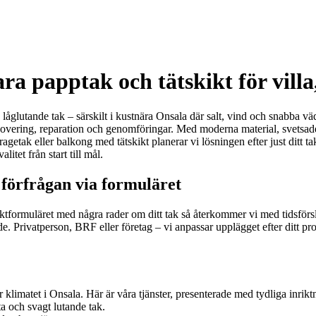
ra papptak och tätskikt för villa
h låglutande tak – särskilt i kustnära Onsala där salt, vind och snabba väd
renovering, reparation och genomföringar. Med moderna material, svetsad
ragetak eller balkong med tätskikt planerar vi lösningen efter just ditt t
tet från start till mål.
 förfrågan via formuläret
aktformuläret med några rader om ditt tak så återkommer vi med tidsförsl
de. Privatperson, BRF eller företag – vi anpassar upplägget efter ditt p
r klimatet i Onsala. Här är våra tjänster, presenterade med tydliga inrikt
a och svagt lutande tak.