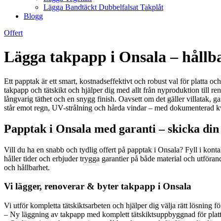
Lägga Bandtäckt Dubbelfalsat Takplåt
Blogg
Offert
Lägga takpapp i Onsala – hållba
Ett papptak är ett smart, kostnadseffektivt och robust val för platta oc
takpapp och tätskikt och hjälper dig med allt från nyproduktion till 
långvarig täthet och en snygg finish. Oavsett om det gäller villatak, ga
står emot regn, UV-strålning och hårda vindar – med dokumenterad kvali
Papptak i Onsala med garanti – skicka din
Vill du ha en snabb och tydlig offert på papptak i Onsala? Fyll i kont
håller tider och erbjuder trygga garantier på både material och utföran
och hållbarhet.
Vi lägger, renoverar & byter takpapp i Onsala
Vi utför kompletta tätskiktsarbeten och hjälper dig välja rätt lösning fö
– Ny läggning av takpapp med komplett tätskiktsuppbyggnad för platt