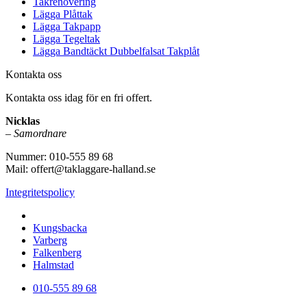
Takrenovering
Lägga Plåttak
Lägga Takpapp
Lägga Tegeltak
Lägga Bandtäckt Dubbelfalsat Takplåt
Kontakta oss
Kontakta oss idag för en fri offert.
Nicklas
– Samordnare
Nummer: 010-555 89 68
Mail: offert@taklaggare-halland.se
Integritetspolicy
Vi utför arbeten i hela
Kungsbacka
Varberg
Falkenberg
Halmstad
010-555 89 68