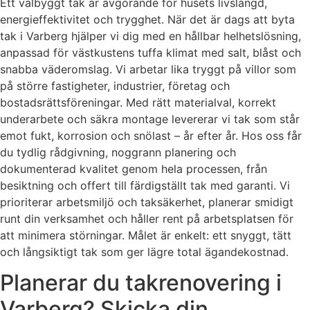
Ett välbyggt tak är avgörande för husets livslängd,
energieffektivitet och trygghet. När det är dags att byta
tak i Varberg hjälper vi dig med en hållbar helhetslösning,
anpassad för västkustens tuffa klimat med salt, blåst och
snabba väderomslag. Vi arbetar lika tryggt på villor som
på större fastigheter, industrier, företag och
bostadsrättsföreningar. Med rätt materialval, korrekt
underarbete och säkra montage levererar vi tak som står
emot fukt, korrosion och snölast – år efter år. Hos oss får
du tydlig rådgivning, noggrann planering och
dokumenterad kvalitet genom hela processen, från
besiktning och offert till färdigställt tak med garanti. Vi
prioriterar arbetsmiljö och taksäkerhet, planerar smidigt
runt din verksamhet och håller rent på arbetsplatsen för
att minimera störningar. Målet är enkelt: ett snyggt, tätt
och långsiktigt tak som ger lägre total ägandekostnad.
Planerar du takrenovering i
Varberg? Skicka din