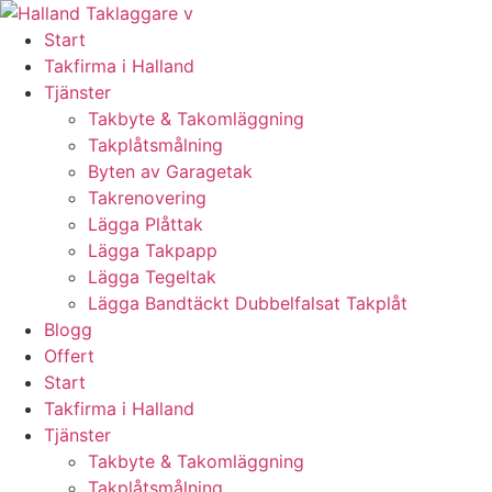
Skip
to
Start
content
Takfirma i Halland
Tjänster
Takbyte & Takomläggning
Takplåtsmålning
Byten av Garagetak
Takrenovering
Lägga Plåttak
Lägga Takpapp
Lägga Tegeltak
Lägga Bandtäckt Dubbelfalsat Takplåt
Blogg
Offert
Start
Takfirma i Halland
Tjänster
Takbyte & Takomläggning
Takplåtsmålning