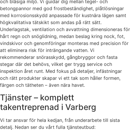
och blåsiga miljö. Vi guidar dig mellan tegel- och
betongpannor med god frostbeständighet, plåtlösningar
med korrosionsskydd anpassade för kustnära lägen samt
högkvalitativa tätskikt som andas på rätt sätt.
Underlagstak, ventilation och avvattning dimensioneras för
hårt regn och snöglidning, medan beslag kring nock, fot,
vindskivor och genomföringar monteras med precision för
att eliminera risk för inträngande vatten. Vi
rekommenderar snörasskydd, gångbryggor och fasta
stegar där det behövs, vilket ger trygg service och
inspektion året runt. Med fokus på detaljer, infästningar
och rätt produkter skapar vi ett tak som håller formen,
färgen och tätheten – även nära havet.
Tjänster – komplett
takentreprenad i Varberg
Vi tar ansvar för hela kedjan, från underarbete till sista
detalj. Nedan ser du vårt fulla tjänsteutbud: