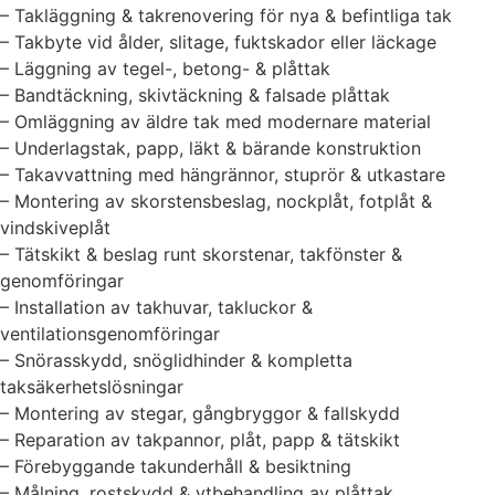
– Takläggning & takrenovering för nya & befintliga tak
– Takbyte vid ålder, slitage, fuktskador eller läckage
– Läggning av tegel-, betong- & plåttak
– Bandtäckning, skivtäckning & falsade plåttak
– Omläggning av äldre tak med modernare material
– Underlagstak, papp, läkt & bärande konstruktion
– Takavvattning med hängrännor, stuprör & utkastare
– Montering av skorstensbeslag, nockplåt, fotplåt &
vindskiveplåt
– Tätskikt & beslag runt skorstenar, takfönster &
genomföringar
– Installation av takhuvar, takluckor &
ventilationsgenomföringar
– Snörasskydd, snöglidhinder & kompletta
taksäkerhetslösningar
– Montering av stegar, gångbryggor & fallskydd
– Reparation av takpannor, plåt, papp & tätskikt
– Förebyggande takunderhåll & besiktning
– Målning, rostskydd & ytbehandling av plåttak