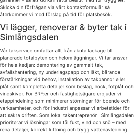
garantier – så att du kan fatta beslut med full trygghet.
Skicka din förfrågan via vårt kontaktformulär så
återkommer vi med förslag på tid för platsbesök.
Vi lägger, renoverar & byter tak i
Simlångsdalen
Vår takservice omfattar allt från akuta läckage till
planerade totalbyten och helomläggningar. Vi tar ansvar
för hela kedjan: demontering av gammalt tak,
avfallshantering, ny underlagspapp och läkt, bärande
förstärkningar vid behov, installation av takpannor eller
plåt samt kompletta detaljer som beslag, nock, fotplåt och
vindskivor. För BRF:er och fastighetsägare erbjuder vi
etappindelning som minimerar störningar för boende och
verksamheter, och för industri anpassar vi arbetstider för
att säkra driften. Som lokal takentreprenör i Simlångsdalen
prioriterar vi lösningar som tål fukt, vind och snö – med
rena detaljer, korrekt luftning och trygg vattenavledning