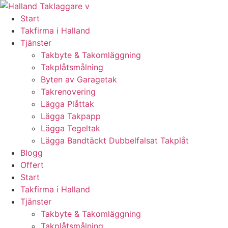
Skip
to
Start
content
Takfirma i Halland
Tjänster
Takbyte & Takomläggning
Takplåtsmålning
Byten av Garagetak
Takrenovering
Lägga Plåttak
Lägga Takpapp
Lägga Tegeltak
Lägga Bandtäckt Dubbelfalsat Takplåt
Blogg
Offert
Start
Takfirma i Halland
Tjänster
Takbyte & Takomläggning
Takplåtsmålning