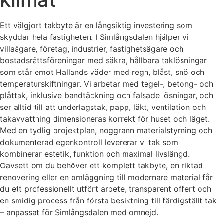
Ett välgjort takbyte är en långsiktig investering som
skyddar hela fastigheten. I Simlångsdalen hjälper vi
villaägare, företag, industrier, fastighetsägare och
bostadsrättsföreningar med säkra, hållbara taklösningar
som står emot Hallands väder med regn, blåst, snö och
temperaturskiftningar. Vi arbetar med tegel-, betong- och
plåttak, inklusive bandtäckning och falsade lösningar, och
ser alltid till att underlagstak, papp, läkt, ventilation och
takavvattning dimensioneras korrekt för huset och läget.
Med en tydlig projektplan, noggrann materialstyrning och
dokumenterad egenkontroll levererar vi tak som
kombinerar estetik, funktion och maximal livslängd.
Oavsett om du behöver ett komplett takbyte, en riktad
renovering eller en omläggning till modernare material får
du ett professionellt utfört arbete, transparent offert och
en smidig process från första besiktning till färdigställt tak
– anpassat för Simlångsdalen med omnejd.