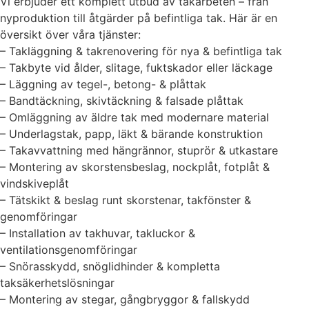
Vi erbjuder ett komplett utbud av takarbeten – från
nyproduktion till åtgärder på befintliga tak. Här är en
översikt över våra tjänster:
– Takläggning & takrenovering för nya & befintliga tak
– Takbyte vid ålder, slitage, fuktskador eller läckage
– Läggning av tegel-, betong- & plåttak
– Bandtäckning, skivtäckning & falsade plåttak
– Omläggning av äldre tak med modernare material
– Underlagstak, papp, läkt & bärande konstruktion
– Takavvattning med hängrännor, stuprör & utkastare
– Montering av skorstensbeslag, nockplåt, fotplåt &
vindskiveplåt
– Tätskikt & beslag runt skorstenar, takfönster &
genomföringar
– Installation av takhuvar, takluckor &
ventilationsgenomföringar
– Snörasskydd, snöglidhinder & kompletta
taksäkerhetslösningar
– Montering av stegar, gångbryggor & fallskydd